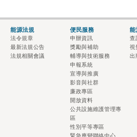
能源法規
便民服務
能
法令規章
申辦資訊
查
最新法規公告
獎勵與補助
視
法規相關會議
輔導與技術服務
出
申報系統
宣導與推廣
影音與社群
廉政專區
開放資料
公共設施維護管理專
區
性別平等專區
緊急應變聯絡中心