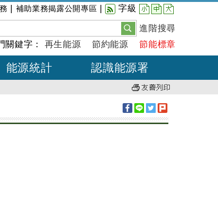
小
中
大
|
|
字級
務
補助業務揭露公開專區
進階搜尋
門關鍵字：
再生能源
節約能源
節能標章
能源統計
認識能源署