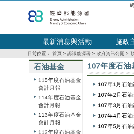
跳
:::
到
主
要
內
最新消息與活動
施政
容
目前位置：
首頁
>
認識能源署
>
政府資訊公開
>
:::
:::
107年度石
石油基金
115年度石油基金
107年1月石
會計月報
107年2月石
114年度石油基金
會計月報
107年3月石
113年度石油基金
107年4月石
會計月報
107年5月石
112年度石油基金