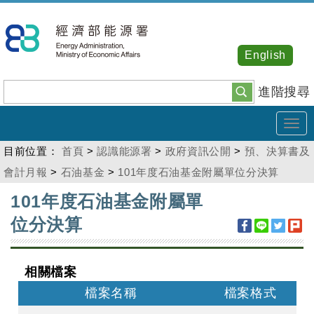
跳
到
主
English
要
內
進階搜尋
容
Tog
navi
目前位置：
首頁
>
認識能源署
>
政府資訊公開
>
預、決算書及
會計月報
>
石油基金
>
101年度石油基金附屬單位分決算
:::
101年度石油基金附屬單
位分決算
相關檔案
檔案名稱
檔案格式