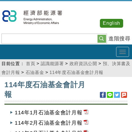
跳
到
主
English
要
內
進階搜尋
容
Tog
navi
目前位置：
首頁
>
認識能源署
>
政府資訊公開
>
預、決算書及
會計月報
>
石油基金
>
114年度石油基金會計月報
:::
114年度石油基金會計月
報
114年1月石油基金會計月報
114年2月石油基金會計月報