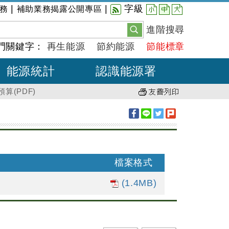
小
中
大
|
|
字級
務
補助業務揭露公開專區
進階搜尋
門關鍵字：
再生能源
節約能源
節能標章
能源統計
認識能源署
算(PDF)
檔案格式
(1.4MB)