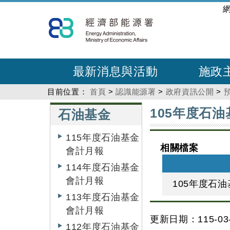
跳
:::
到
主
要
內
最新消息與活動
施政
容
目前位置：
首頁
>
認識能源署
>
政府資訊公開
>
:::
:::
105年度石油
石油基金
115年度石油基金
相關檔案
會計月報
114年度石油基金
會計月報
105年度石油
113年度石油基金
會計月報
更新日期：115-03-
112年度石油基金