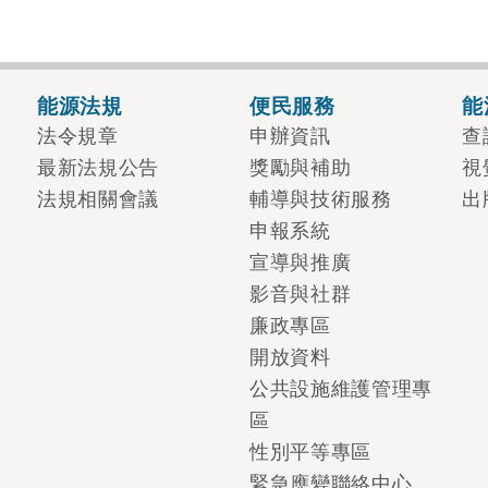
能源法規
便民服務
能
法令規章
申辦資訊
查
最新法規公告
獎勵與補助
視
法規相關會議
輔導與技術服務
出
申報系統
宣導與推廣
影音與社群
廉政專區
開放資料
公共設施維護管理專
區
性別平等專區
緊急應變聯絡中心