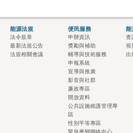
能源法規
便民服務
能
法令規章
申辦資訊
查
最新法規公告
獎勵與補助
視
法規相關會議
輔導與技術服務
出
申報系統
宣導與推廣
影音與社群
廉政專區
開放資料
公共設施維護管理專
區
性別平等專區
緊急應變聯絡中心