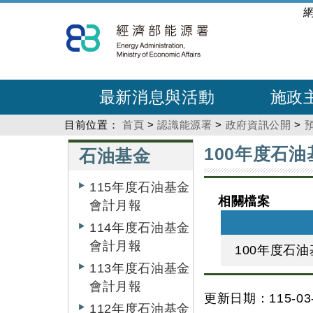
跳
:::
到
主
要
內
最新消息與活動
施政
容
目前位置：
首頁
>
認識能源署
>
政府資訊公開
>
:::
:::
100年度石
石油基金
115年度石油基金
相關檔案
會計月報
114年度石油基金
會計月報
100年度石
113年度石油基金
會計月報
更新日期：115-03-
112年度石油基金