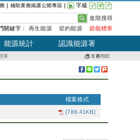
小
中
大
|
|
字級
務
補助業務揭露公開專區
進階搜尋
門關鍵字：
再生能源
節約能源
節能標章
能源統計
認識能源署
預算
檔案格式
(788.41KB)