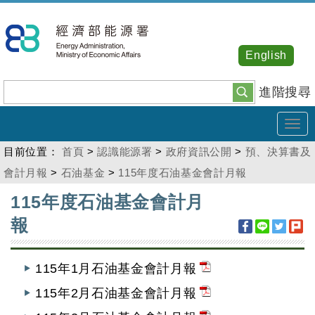
跳
到
主
English
要
內
進階搜尋
容
Tog
navi
目前位置：
首頁
>
認識能源署
>
政府資訊公開
>
預、決算書及
會計月報
>
石油基金
>
115年度石油基金會計月報
:::
115年度石油基金會計月
報
115年1月石油基金會計月報
115年2月石油基金會計月報