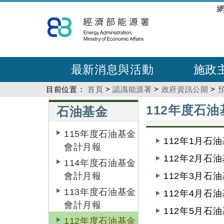
跳
:::
到
主
要
內
最新消息與活動
施政
容
目前位置：
首頁
>
認識能源署
>
政府資訊公開
>
:::
:::
112年度石
石油基金
115年度石油基金
112年1月石
會計月報
112年2月石
114年度石油基金
會計月報
112年3月石
113年度石油基金
112年4月石
會計月報
112年5月石
112年度石油基金