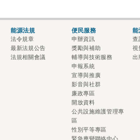
能源法規
便民服務
能
法令規章
申辦資訊
查
最新法規公告
獎勵與補助
視
法規相關會議
輔導與技術服務
出
申報系統
宣導與推廣
影音與社群
廉政專區
開放資料
公共設施維護管理專
區
性別平等專區
緊急應變聯絡中心