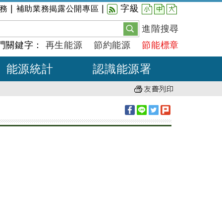
小
中
大
|
|
字級
務
補助業務揭露公開專區
進階搜尋
門關鍵字：
再生能源
節約能源
節能標章
能源統計
認識能源署