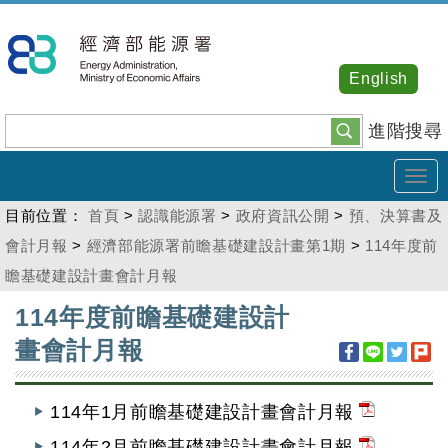
跳
到
主
English
要
內
進階搜尋
容
Tog
navi
目前位置：
首頁
>
認識能源署
>
政府資訊公開
>
預、決算書及
會計月報
>
經濟部能源署前瞻基礎建設計畫第1期
>
114年度前
瞻基礎建設計畫會計月報
:::
114年度前瞻基礎建設計
畫會計月報
114年1月前瞻基礎建設計畫會計月報
114年2月前瞻基礎建設計畫會計月報