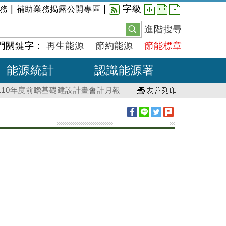
小
中
大
|
|
字級
務
補助業務揭露公開專區
進階搜尋
門關鍵字：
再生能源
節約能源
節能標章
能源統計
認識能源署
110年度前瞻基礎建設計畫會計月報