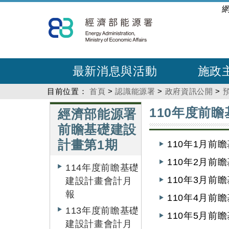
跳
:::
到
主
要
內
最新消息與活動
施政
容
目前位置：
首頁
>
認識能源署
>
政府資訊公開
>
:::
:::
110年度前
經濟部能源署
前瞻基礎建設
計畫第1期
110年1月前
110年2月前
114年度前瞻基礎
110年3月前
建設計畫會計月
報
110年4月前
113年度前瞻基礎
110年5月前
建設計畫會計月