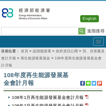
跳
到
主
English
要
內
進階搜尋
容
Tog
navi
目前位置：
首頁
>
認識能源署
>
政府資訊公開
>
預、決算書及
會計月報
>
再生能源發展基金
>
108年度再生能源發展基金會
計月報
:::
108年度再生能源發展基
金會計月報
108年1月再生能源發展基金會計月報
108年2月再生能源發展基金會計月報