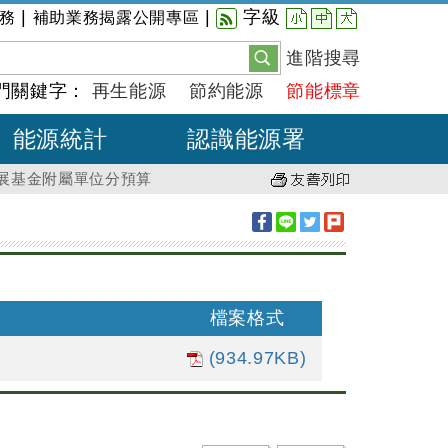
小
中
大
|
|
字級
務
補助業務揭露公開專區
進階搜尋
門關鍵字：
再生能源
節約能源
節能標章
能源統計
認識能源署
發展基金附屬單位分預算
檔案格式
(934.97KB)