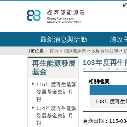
跳
:::
到
主
要
內
最新消息與活動
施政
容
目前位置：
首頁
>
認識能源署
>
政府資訊公開
>
:::
:::
103年度再
再生能源發展
基金
相關檔案
115年度再生能源
發展基金會計月
報
103年度再
114年度再生能源
發展基金會計月
更新日期：115-03-
報