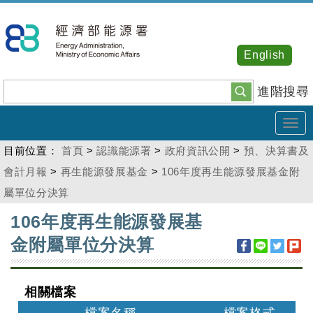
跳
到
主
English
要
內
進階搜尋
容
Tog
navi
目前位置：
首頁
>
認識能源署
>
政府資訊公開
>
預、決算書及
會計月報
>
再生能源發展基金
>
106年度再生能源發展基金附
屬單位分決算
:::
106年度再生能源發展基
金附屬單位分決算
相關檔案