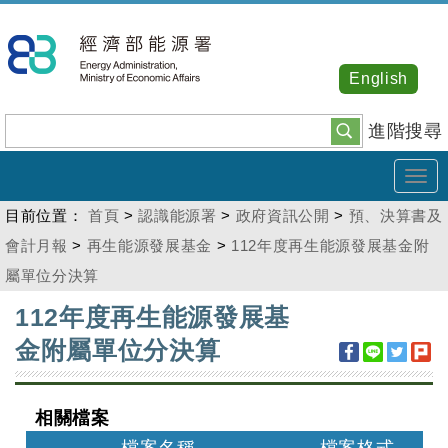
跳
到
主
English
要
內
進階搜尋
容
Tog
navi
目前位置：
首頁
>
認識能源署
>
政府資訊公開
>
預、決算書及
會計月報
>
再生能源發展基金
>
112年度再生能源發展基金附
屬單位分決算
:::
112年度再生能源發展基
金附屬單位分決算
相關檔案