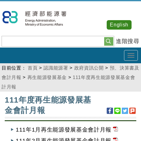
跳
到
主
English
要
內
進階搜尋
容
Tog
navi
目前位置：
首頁
>
認識能源署
>
政府資訊公開
>
預、決算書及
會計月報
>
再生能源發展基金
>
111年度再生能源發展基金會
計月報
:::
111年度再生能源發展基
金會計月報
111年1月再生能源發展基金會計月報
111年2月再生能源發展基金會計月報