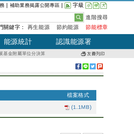
小
中
大
|
|
字級
務
補助業務揭露公開專區
進階搜尋
門關鍵字：
再生能源
節約能源
節能標章
能源統計
認識能源署
發展基金附屬單位分決算
檔案格式
(1.1MB)