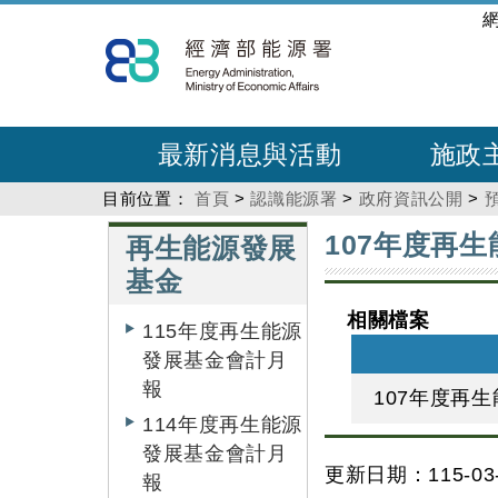
跳
:::
到
主
要
內
最新消息與活動
施政
容
目前位置：
首頁
>
認識能源署
>
政府資訊公開
>
:::
:::
107年度再
再生能源發展
基金
相關檔案
115年度再生能源
發展基金會計月
報
107年度再
114年度再生能源
發展基金會計月
更新日期：115-03-
報