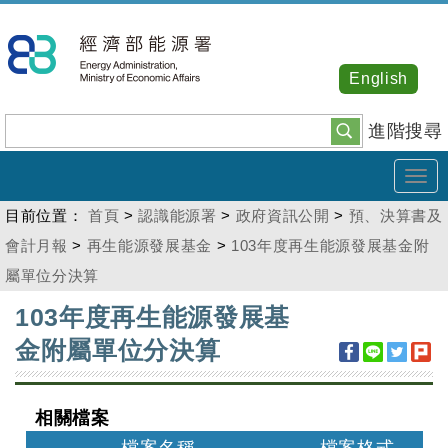
跳
到
主
English
要
內
進階搜尋
容
Tog
navi
目前位置：
首頁
>
認識能源署
>
政府資訊公開
>
預、決算書及
會計月報
>
再生能源發展基金
>
103年度再生能源發展基金附
屬單位分決算
:::
103年度再生能源發展基
金附屬單位分決算
相關檔案