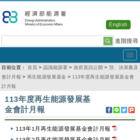
跳
到
主
English
要
內
進階搜尋
容
Tog
navi
目前位置：
首頁
>
認識能源署
>
政府資訊公開
>
預、決算書及
會計月報
>
再生能源發展基金
>
113年度再生能源發展基金會
計月報
:::
113年度再生能源發展基
金會計月報
113年1月再生能源發展基金會計月報
113年2月再生能源發展基金會計月報