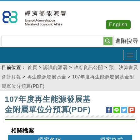
跳
到
主
English
要
內
進階搜尋
容
Tog
navi
目前位置：
首頁
>
認識能源署
>
政府資訊公開
>
預、決算書及
會計月報
>
再生能源發展基金
>
107年度再生能源發展基金附
屬單位分預算(PDF)
:::
107年度再生能源發展基
金附屬單位分預算(PDF)
相關檔案