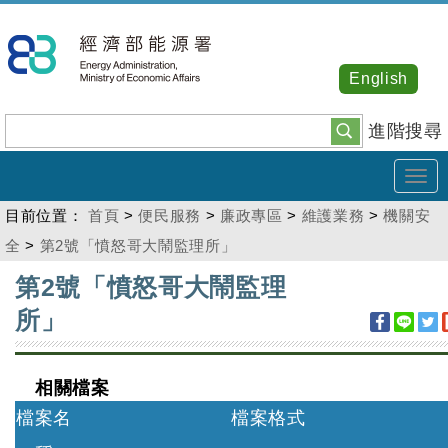
跳
到
主
English
要
內
進階搜尋
容
Tog
navi
目前位置：
首頁
>
便民服務
>
廉政專區
>
維護業務
>
機關安
全
>
第2號「憤怒哥大鬧監理所」
:::
第2號「憤怒哥大鬧監理
所」
相關檔案
檔案名
檔案格式