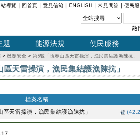
|
|
|
|
|
網站導覽
回首頁
意見信箱
ENGLISH
常見問答
便民服
熱
主題
能源法規
便民服務
務
>
機關安全
>
第5號「恆春山區天雷操演，漁民集結護漁陳抗」
山區天雷操演，漁民集結護漁陳抗」
檔案名稱
山區天雷操演，漁民集結護漁陳抗」
(42.
17