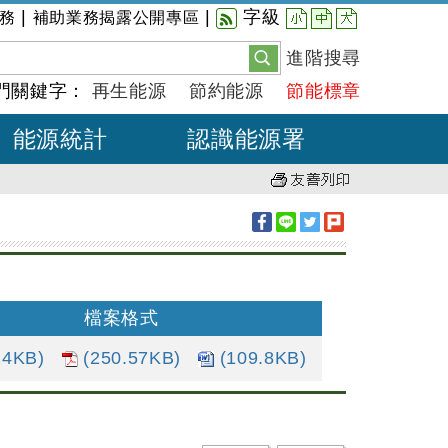
小
中
大
|
|
字級
務
補助業務揭露公開專區
進階搜尋
門關鍵字：
再生能源
節約能源
節能標章
能源統計
認識能源署
檔案格式
24KB)
(250.57KB)
(109.8KB)