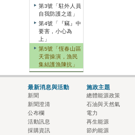
第3號「駐外人員
自我防護之道」
第4號「『竊』中
要害，小心為
上」
第5號「恆春山區
天雷操演，漁民
集結護漁陳抗」
最新消息與活動
施政主題
新聞
總體能源政策
新聞澄清
石油與天然氣
公布欄
電力
活動訊息
再生能源
採購資訊
節約能源