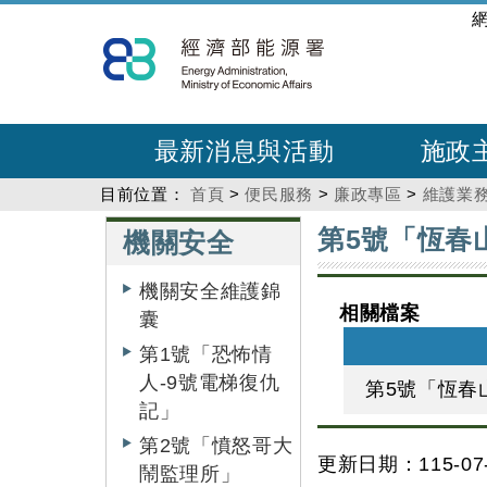
跳
:::
到
主
要
內
最新消息與活動
施政
容
目前位置：
首頁
>
便民服務
>
廉政專區
>
維護業
:::
:::
第5號「恆春
機關安全
機關安全維護錦
相關檔案
囊
第1號「恐怖情
人-9號電梯復仇
第5號「恆春
記」
第2號「憤怒哥大
更新日期：115-07-
鬧監理所」