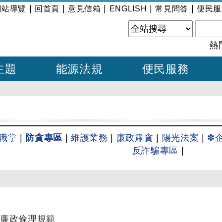
|
|
|
|
|
網站導覽
回首頁
意見信箱
ENGLISH
常見問答
便民服
熱
主題
能源法規
便民服務
職掌
|
防貪專區
|
維護業務
|
廉政肅貪
|
陽光法案
|
✽
反詐騙專區
|
廉政倫理規範