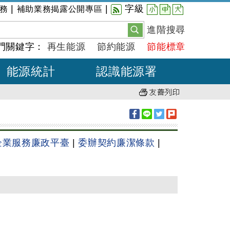
小
中
大
|
|
字級
務
補助業務揭露公開專區
進階搜尋
門關鍵字：
再生能源
節約能源
節能標章
能源統計
認識能源署
企業服務廉政平臺
|
委辦契約廉潔條款
|