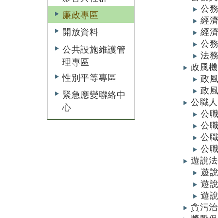
公
廉政專區
經
經
開放資料
公
公共設施維護管
法
理專區
政風
性別平等專區
政
政
緊急應變聯絡中
公職
心
公
公
公
公
遊說法
遊
遊
遊
貪污