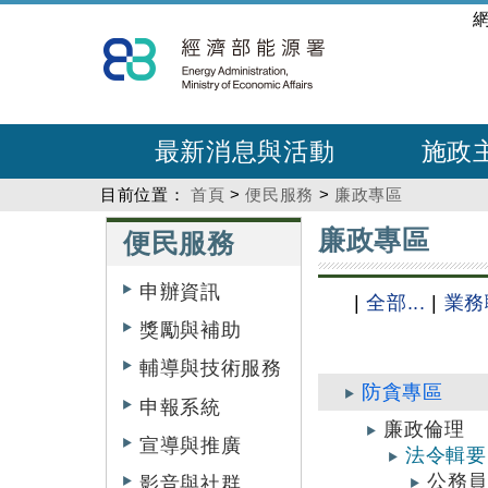
跳
:::
到
主
要
內
最新消息與活動
施政
容
目前位置：
首頁
>
便民服務
>
廉政專區
:::
:::
廉政專區
便民服務
申辦資訊
|
全部...
|
業務
獎勵與補助
輔導與技術服務
防貪專區
申報系統
廉政倫理
宣導與推廣
法令輯要
公務員
影音與社群