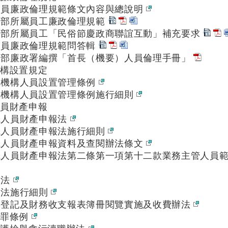
務員廉政倫理規範條文內容與總說明
濟部所屬員工廉政倫理規範
濟部所屬員工「民俗節慶政商聯誼互動」補充要求
務員廉政倫理規範問答輯
務部廉政署編撰「首長（機要）人員倫理手冊」
機構設置規定
風機構人員設置管理條例
風機構人員設置管理條例施行細則
人員財產申報
職人員財產申報法
職人員財產申報法施行細則
職人員財產申報資料及查閱辦法條文
職人員財產申報法第二條第一項第十二款業務主管人員
說法
說法施行細則
說登記及財務收支報表簿冊閱覽實施及收費辦法
治罪條例