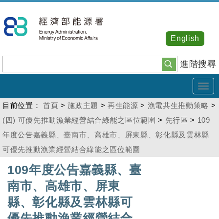
跳
到
主
English
要
內
進階搜尋
容
Tog
navi
目前位置：
首頁
>
施政主題
>
再生能源
>
漁電共生推動策略
>
(四) 可優先推動漁業經營結合綠能之區位範圍
>
先行區
>
109
年度公告嘉義縣、臺南市、高雄市、屏東縣、彰化縣及雲林縣
可優先推動漁業經營結合綠能之區位範圍
:::
109年度公告嘉義縣、臺
南市、高雄市、屏東
縣、彰化縣及雲林縣可
優先推動漁業經營結合