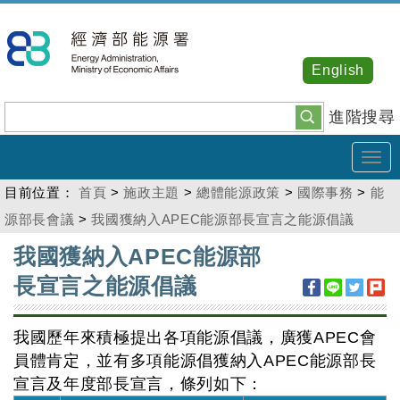
跳
到
主
English
要
內
進階搜尋
容
Tog
navi
目前位置：
首頁
>
施政主題
>
總體能源政策
>
國際事務
>
能
源部長會議
>
我國獲納入APEC能源部長宣言之能源倡議
:::
我國獲納入APEC能源部
長宣言之能源倡議
我國歷年來積極提出各項能源倡議，廣獲APEC會
員體肯定，並有多項能源倡獲納入APEC能源部長
宣言及年度部長宣言，條列如下：