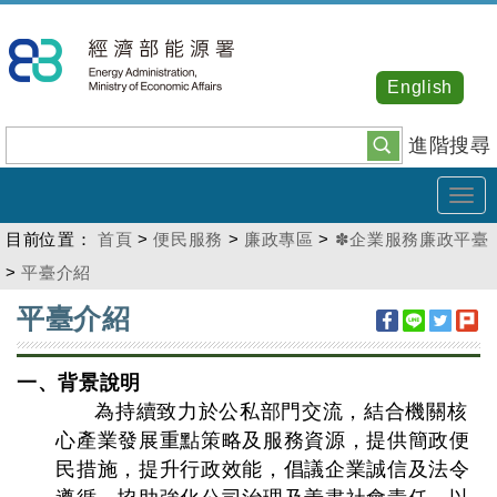
跳
到
主
English
要
內
進階搜尋
容
Tog
navi
目前位置：
首頁
>
便民服務
>
廉政專區
>
✽企業服務廉政平臺
>
平臺介紹
:::
平臺介紹
一、背景說明
為持續致力於公私部門交流，結合機關核
心產業發展重點策略及服務資源，提供簡政便
民措施，提升行政效能，倡議企業誠信及法令