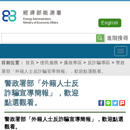
跳
到
主
English
要
內
進階搜尋
容
Tog
navi
目前位置：
首頁
>
便民服務
>
廉政專區
>
反詐騙專區
>
警政
署部「外籍人士反詐騙宣導簡報」，歡迎點選觀看。
:::
警政署部「外籍人士反
詐騙宣導簡報」，歡迎
點選觀看。
警政署部「外籍人士反詐騙宣導簡報」，歡迎點選
觀看。