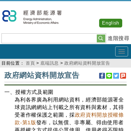
跳
到
主
English
要
內
進階搜尋
容
Tog
navi
目前位置：
首頁
>
底端訊息
>
政府網站資料開放宣告
:::
政府網站資料開放宣告
一、授權方式及範圍
為利各界廣為利用網站資料，經濟部能源署全
球資訊網網站上刊載之所有資料與素材，其得
受著作權保護之範圍，採
政府資料開放授權條
款-第1版
發布，以無償、非專屬、得由使用者
再授權之方式提供公眾使用，使用者得不限時