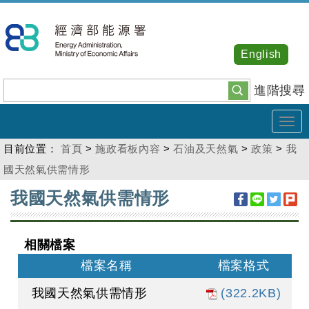
跳
到
主
English
要
內
進階搜尋
容
Tog
navi
目前位置：
首頁
>
施政看板內容
>
石油及天然氣
>
政策
>
我
國天然氣供需情形
:::
我國天然氣供需情形
相關檔案
檔案名稱
檔案格式
我國天然氣供需情形
(322.2KB)