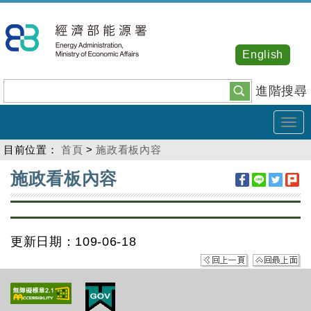
跳
到
主
English
要
內
進階搜尋
容
Tog
navi
目前位置：
首頁
>
施政看板內容
:::
施政看板內容
更新日期：109-06-18