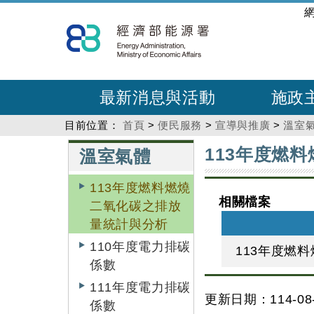
跳
:::
到
主
要
內
最新消息與活動
施政
容
目前位置：
首頁
>
便民服務
>
宣導與推廣
>
溫室
:::
:::
113年度燃
溫室氣體
113年度燃料燃燒
相關檔案
二氧化碳之排放
量統計與分析
110年度電力排碳
113年度燃
係數
111年度電力排碳
更新日期：114-08-
係數