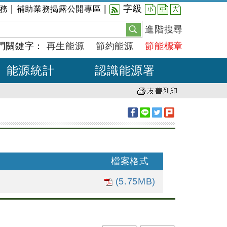
小
中
大
|
|
字級
務
補助業務揭露公開專區
進階搜尋
門關鍵字：
再生能源
節約能源
節能標章
能源統計
認識能源署
檔案格式
(5.75MB)