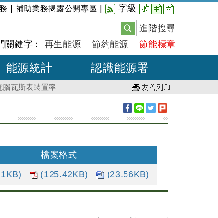
小
中
大
|
|
字級
務
補助業務揭露公開專區
進階搜尋
門關鍵字：
再生能源
節約能源
節能標章
能源統計
認識能源署
微電腦瓦斯表裝置率
檔案格式
41KB)
(125.42KB)
(23.56KB)