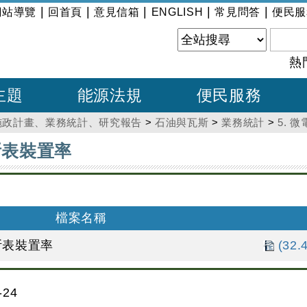
|
|
|
|
|
網站導覽
回首頁
意見信箱
ENGLISH
常見問答
便民服
熱
主題
能源法規
便民服務
施政計畫、業務統計、研究報告
>
石油與瓦斯
>
業務統計
>
5. 
斯表裝置率
檔案名稱
斯表裝置率
(32.
24