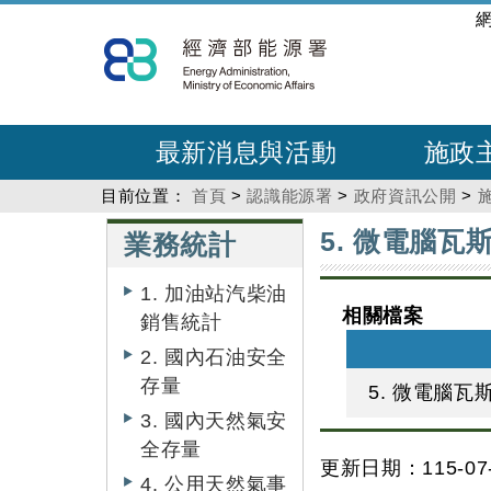
跳
:::
到
主
要
內
最新消息與活動
施政
容
目前位置：
首頁
>
認識能源署
>
政府資訊公開
>
:::
:::
5. 微電腦瓦
業務統計
1. 加油站汽柴油
相關檔案
銷售統計
2. 國內石油安全
存量
5. 微電腦瓦
3. 國內天然氣安
全存量
更新日期：115-07-
4. 公用天然氣事