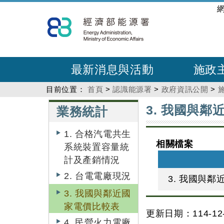
跳
:::
到
主
要
內
最新消息與活動
施政
容
目前位置：
首頁
>
認識能源署
>
政府資訊公開
>
:::
:::
3. 我國與
業務統計
1. 合格汽電共生
相關檔案
系統裝置容量統
計及產銷情況
2. 台電電廠現況
3. 我國與
3. 我國與鄰近國
家電價比較表
更新日期：114-12-
4. 民營火力電廠