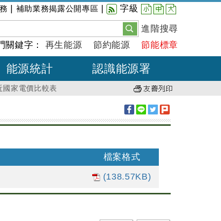
小
中
大
|
|
字級
務
補助業務揭露公開專區
進階搜尋
門關鍵字：
再生能源
節約能源
節能標章
能源統計
認識能源署
鄰近國家電價比較表
檔案格式
(138.57KB)