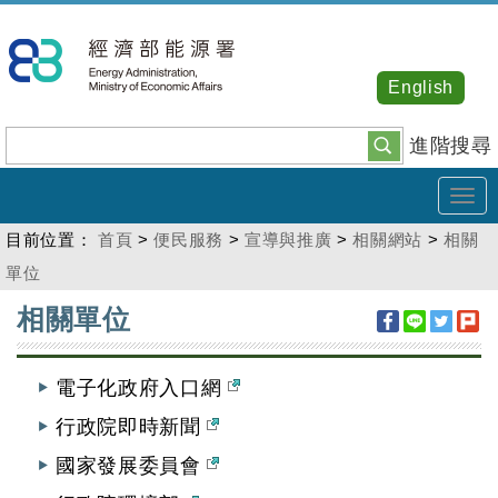
跳
到
主
English
要
內
進階搜尋
容
Tog
navi
目前位置：
首頁
>
便民服務
>
宣導與推廣
>
相關網站
>
相關
單位
:::
相關單位
電子化政府入口網
行政院即時新聞
國家發展委員會