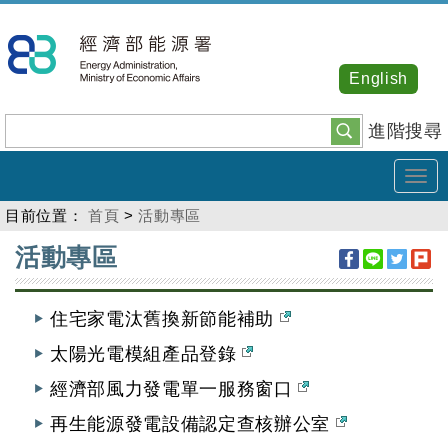
跳
到
主
English
要
內
進階搜尋
容
Tog
navi
目前位置：
首頁
>
活動專區
:::
活動專區
住宅家電汰舊換新節能補助
太陽光電模組產品登錄
經濟部風力發電單一服務窗口
再生能源發電設備認定查核辦公室