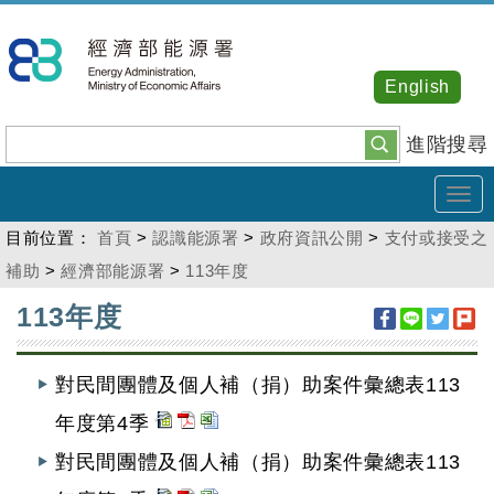
跳
到
主
English
要
內
進階搜尋
容
Tog
navi
目前位置：
首頁
>
認識能源署
>
政府資訊公開
>
支付或接受之
補助
>
經濟部能源署
>
113年度
:::
113年度
對民間團體及個人補（捐）助案件彙總表113
年度第4季
對民間團體及個人補（捐）助案件彙總表113