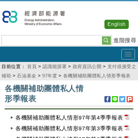
跳
到
主
English
要
內
進階搜尋
容
Tog
navi
目前位置：
首頁
>
認識能源署
>
政府資訊公開
>
支付或接受之
補助
>
石油基金
>
97年度
>
各機關補助團體私人情形季報表
:::
各機關補助團體私人情
形季報表
各機關補助團體私人情形97年第4季季報表
各機關補助團體私人情形97年第3季季報表