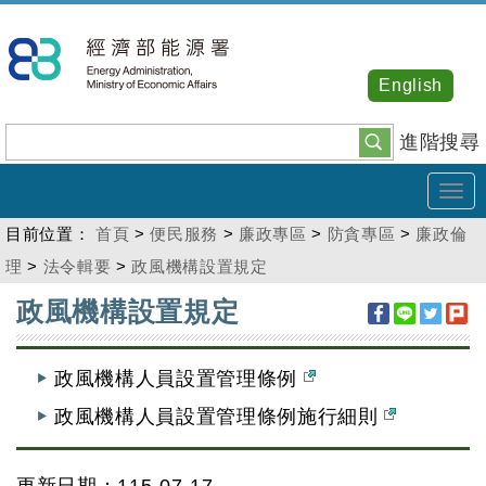
跳
到
主
English
要
內
進階搜尋
容
Tog
navi
目前位置：
首頁
>
便民服務
>
廉政專區
>
防貪專區
>
廉政倫
理
>
法令輯要
>
政風機構設置規定
:::
政風機構設置規定
政風機構人員設置管理條例
政風機構人員設置管理條例施行細則