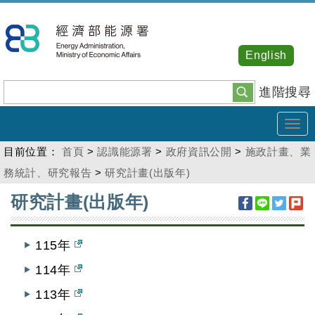
跳
到
主
English
要
內
進階搜尋
容
Tog
navi
目前位置：
首頁
>
認識能源署
>
政府資訊公開
>
施政計畫、業
務統計、研究報告
>
研究計畫(出版年)
:::
研究計畫(出版年)
115年
114年
113年