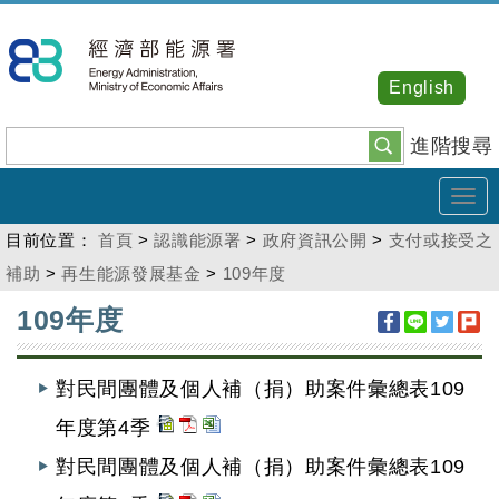
跳
到
主
English
要
內
進階搜尋
容
Tog
navi
目前位置：
首頁
>
認識能源署
>
政府資訊公開
>
支付或接受之
補助
>
再生能源發展基金
>
109年度
:::
109年度
對民間團體及個人補（捐）助案件彙總表109
年度第4季
對民間團體及個人補（捐）助案件彙總表109