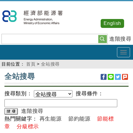
跳
到
主
English
要
內
進階搜尋
容
Tog
navi
目前位置：
首頁
>
全站搜尋
:::
全站搜尋
搜尋類別：
搜尋條件：
進階搜尋
熱門關鍵字：
再生能源
節約能源
節能標
章
分級標示