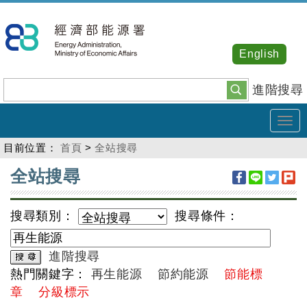
跳
到
主
English
要
內
進階搜尋
容
Tog
navi
目前位置：
首頁
>
全站搜尋
:::
全站搜尋
搜尋類別：
搜尋條件：
進階搜尋
熱門關鍵字：
再生能源
節約能源
節能標
章
分級標示