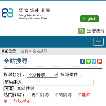
跳
到
主
English
要
內
進階搜尋
容
Tog
navi
目前位置：
首頁
>
全站搜尋
:::
全站搜尋
搜尋類別：
搜尋條件：
進階搜尋
熱門關鍵字：
再生能源
節約能源
節能標
章
分級標示