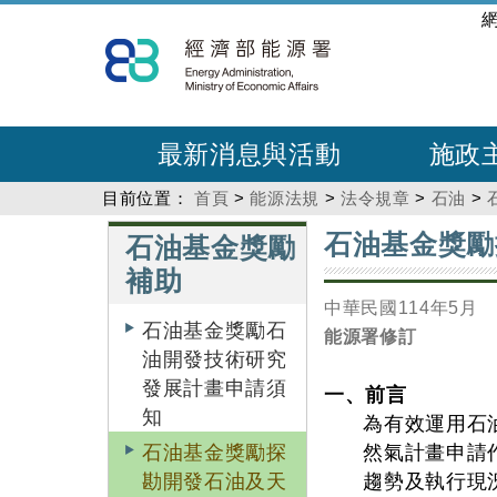
跳
:::
到
主
要
內
最新消息與活動
施政
容
目前位置：
首頁
>
能源法規
>
法令規章
>
石油
>
:::
:::
石油基金獎勵
石油基金獎勵
補助
中華民國114年5月
石油基金獎勵石
能源署修訂
油開發技術研究
發展計畫申請須
一、前言
知
為有效運用石
石油基金獎勵探
然氣計畫申請
勘開發石油及天
趨勢及執行現