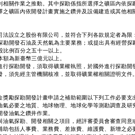
利相關作業之推動。其中探勘係指所選擇之礦區內依探
擇之礦區內依開發計畫實施之鑽井及設備建造或其他相
司法設立之股份有限公司，並符合下列各款規定者為限
營探勘開發石油及天然氣為主要業務；或提出具有經營探
持股比例百分之五十一以上。
資本額為新臺幣三億元以上。
進行探勘開發，須取得礦業權執照，於國外進行探勘開
發，須先經主管機關核准，並取得礦業權相關證明文件
金獎勵探勘開發計畫申請之補助範圍以下列工作必要支
勘油氣必要之地質、地球物理、地球化學等測勘調查及研
勘開發油氣之鑽井作業。
他與油氣探勘、開發相關之項目，經評審委員會審查同意
補助包括人事費、業務費、差旅費、維護費、新增之必