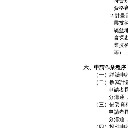
符合
資格
2.計
業技
統盆
含探
業技
等）
六、申請作業程序
（一）詳讀申
（二）撰寫計
申請者
分溝通
（三）備妥資
申請者
分溝通
（四）投件申