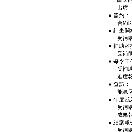
由國內外
出席
● 簽約：
合約
● 計畫開
受補
● 補助款
受補
● 每季
受補
進度
● 查訪：
能源
● 年度成
受補
成果
● 結案報
受補