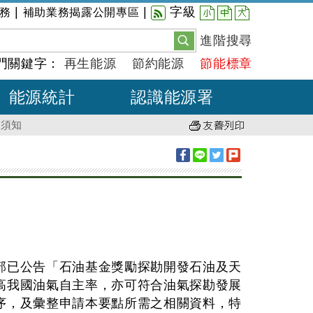
小
中
大
|
|
字級
務
補助業務揭露公開專區
進階搜尋
門關鍵字：
再生能源
節約能源
節能標章
能源統計
認識能源署
請須知
部已公告「石油基金獎勵探勘開發石油及天
高我國油氣自主率，亦可符合油氣探勘發展
序，及彙整申請本要點所需之相關資料，特