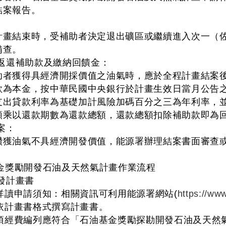
結案報告。
計畫結束時，受補助者決定退出礦區或繼續進入次一（佐
備查。
定返還補助款及繳納回饋金：
助者獲得具經濟開採價值之油氣時，應於全程計畫結案
款為本金，按中華民國中央銀行於計畫生效日當月公告
支出貸款利率為基礎加計風險加碼百分之三為年利率，
額乘以還款期數為還款總額，還款總額扣除補助款即為
案：
鑽獲油氣不具經濟開發價值，能源署辦理結案書面審查
金獎勵開發石油及天然氣計畫作業流程
發計畫書
請詳讀申請須知：相關資訊可利用能源署網站(
https://ww
請依計畫書格式撰寫計畫書。
各項經費編列應符合「石油基金獎勵探勘開發石油及天然