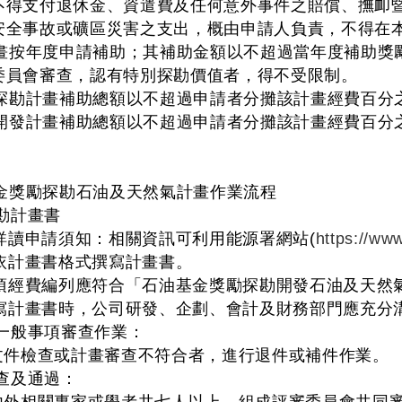
不得支付退休金、資遣費及任何意外事件之賠償、撫卹
安全事故或礦區災害之支出，概由申請人負責，不得在
畫按年度申請補助；其補助金額以不超過當年度補助獎
委員會審查，認有特別探勘價值者，得不受限制。
別探勘計畫補助總額以不超過申請者分攤該計畫經費百分
別開發計畫補助總額以不超過申請者分攤該計畫經費百分
金獎勵探勘石油及天然氣計畫作業流程
勘計畫書
請詳讀申請須知：相關資訊可利用能源署網站(
https://ww
請依計畫書格式撰寫計畫書。
各項經費編列應符合「石油基金獎勵探勘開發石油及天然
撰寫計畫書時，公司研發、企劃、會計及財務部門應充分
及一般事項審查作業：
檢查或計畫審查不符合者，進行退件或補件作業。
審查及通過：