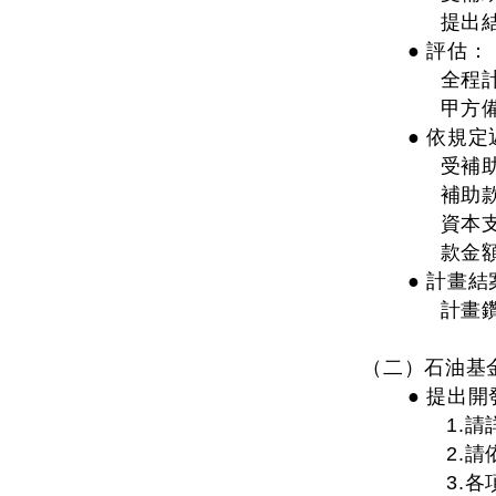
提出
● 評估：
全程
甲方
● 依規
受補
補助
資本
款金
● 計畫結
計畫
（二）石油基
● 提出開
1.
2.
3.