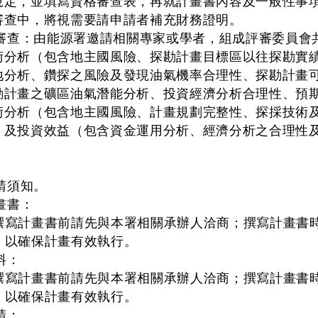
規定，並填寫資格審查表，再就計畫書內容及一般性事
審查中，將視需要請申請者補充財務證明。
畫審查：由能源署邀請相關專家或學者，組成評審委員會
術分析（包含地主國風險、探勘計畫目標區以往探勘實
地分析、鑽探之風險及發現油氣機率合理性、探勘計畫
勘計畫之礦區油氣潛能分析、投資經濟分析合理性、預
術分析（包含地主國風險、計畫規劃完整性、探採技術
，及投資效益（包含資金運用分析、經濟分析之合理性
請須知。
畫書：
撰寫計畫書前請先與本署相關承辦人洽商；撰寫計畫書
，以確保計畫有效執行。
料：
撰寫計畫書前請先與本署相關承辦人洽商；撰寫計畫書
，以確保計畫有效執行。
請：