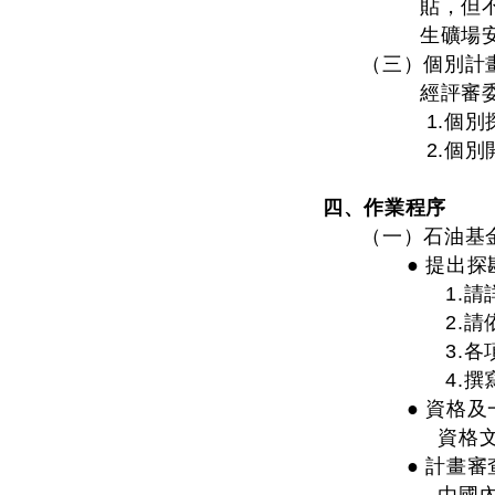
貼，但
生礦場
（三）個別計
經評審
1.個
2.個
四、作業程序
（一）石油基
● 提出探
1.
2.
3.
4.
● 資格
資格文件
● 計畫