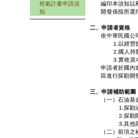
然氣計畫申請須
編印本須知以
知
開發係指所選
二、申請者資格
依中華民國公
1.以經
2.國人
3.實收
申請者於國內
區進行探勘開
三、申請補助範圍
（一）石油基
1.探
2.探
3.其
（二）前項之