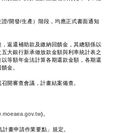
證/開發/生產）階段，均應正式書面通知
後，返還補助款及繳納回饋金，其總額係以
之五大銀行新承做放款金額與利率統計表之
並以等額年金法計算各期還款金額，各期還
回饋金。
或召開審查會議，計畫結案備查。
w.moeaea.gov.tw
)。
氣計畫申請作業要點」規定。