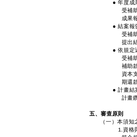
● 年度成
受補
成果
● 結案報
受補
提出
● 依規
受補
補助
資本
期還
● 計畫結
計畫
五、審查原則
（一）本須知
1.資