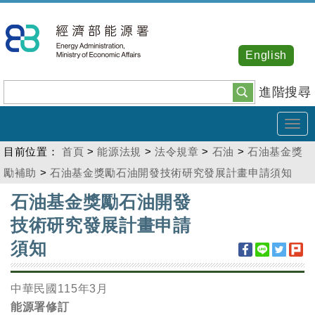
跳
到
主
English
要
內
進階搜尋
容
Tog
navi
目前位置：
首頁
>
能源法規
>
法令規章
>
石油
>
石油基金獎
勵補助
>
石油基金獎勵石油開發技術研究發展計畫申請須知
:::
石油基金獎勵石油開發
技術研究發展計畫申請
須知
中華民國115年3月
能源署修訂