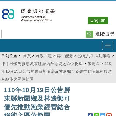
跳
到
主
English
要
內
進階搜尋
容
Tog
navi
目前位置：
首頁
>
施政主題
>
再生能源
>
漁電共生推動策略
>
(四) 可優先推動漁業經營結合綠能之區位範圍
>
優先區
>
110
年10月19日公告屏東縣新園鄉及林邊鄉可優先推動漁業經營結
合綠能之區位範圍
:::
110年10月19日公告屏
東縣新園鄉及林邊鄉可
優先推動漁業經營結合
綠能之區位範圍