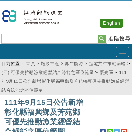
跳
到
主
English
要
內
進階搜尋
容
Tog
navi
目前位置：
首頁
>
施政主題
>
再生能源
>
漁電共生推動策略
>
(四) 可優先推動漁業經營結合綠能之區位範圍
>
優先區
>
111
年9月15日公告新增彰化縣福興鄉及芳苑鄉可優先推動漁業經營
結合綠能之區位範圍
:::
111年9月15日公告新增
彰化縣福興鄉及芳苑鄉
可優先推動漁業經營結
合綠能之區位範圍