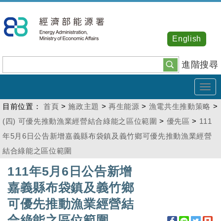
跳
到
主
English
要
內
進階搜尋
容
Tog
navi
目前位置：
首頁
>
施政主題
>
再生能源
>
漁電共生推動策略
>
(四) 可優先推動漁業經營結合綠能之區位範圍
>
優先區
>
111
年5月6日公告新增嘉義縣布袋鎮及義竹鄉可優先推動漁業經營
結合綠能之區位範圍
:::
111年5月6日公告新增
嘉義縣布袋鎮及義竹鄉
可優先推動漁業經營結
合綠能之區位範圍