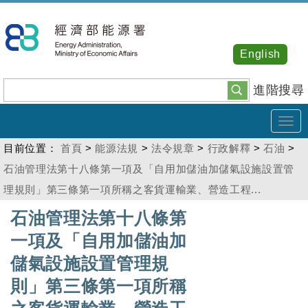
跳
到
主
English
要
內
進階搜尋
容
Tog
navi
目前位置：
首頁
>
能源法規
>
法令規章
>
行政解釋
>
石油
>
石油管理法第十八條第一項及「自用加儲油加儲氣設施設置管
理規則」第三條第一項所稱之客貨運輸業、營造工程...
:::
石油管理法第十八條第
一項及「自用加儲油加
儲氣設施設置管理規
則」第三條第一項所稱