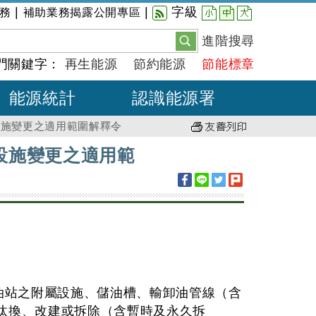
小
中
大
|
|
字級
務
補助業務揭露公開專區
進階搜尋
門關鍵字：
再生能源
節約能源
節能標章
能源統計
認識能源署
設施變更之適用範圍解釋令
設施變更之適用範
油站之附屬設施、儲油槽、輸卸油管線（含
汰換、改建或拆除（含暫時及永久拆