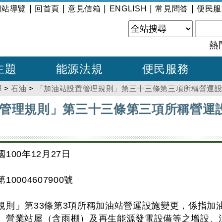
|
|
|
|
|
網站導覽
回首頁
意見信箱
ENGLISH
常見問答
便民服
熱
主題
能源法規
便民服務
釋
>
石油
>
「加油站設置管理規則」第三十三條第三項所稱營運
管理規則」第三十三條第三項所稱營運
100年12月27日
10004607900號
規則」第33條第3項所稱加油站營運設施變更，係指加
、營業站屋（含雨棚）及再生能源發電設備等之增設、