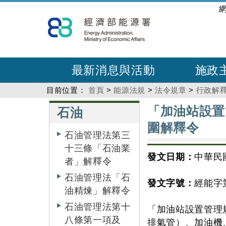
跳
:::
到
主
要
內
最新消息與活動
施政
容
目前位置：
首頁
>
能源法規
>
法令規章
>
行政解
:::
:::
「加油站設置
石油
圍解釋令
石油管理法第三
十三條「石油業
發文日期：
中華民國
者」解釋令
石油管理法「石
發文字號：
經能字第
油精煉」解釋令
石油管理法第十
「加油站設置管理
八條第一項及
排氣管）、加油機