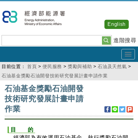
跳
到
主
English
要
內
進階搜尋
容
Tog
navi
目前位置：
首頁
>
便民服務
>
獎勵與補助
>
石油及天然氣
>
石油基金獎勵石油開發技術研究發展計畫申請作業
:::
石油基金獎勵石油開發
技術研究發展計畫申請
作業
目 的
經濟部為有效運用石油基金，執行獎勵石油開