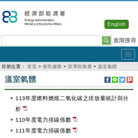
跳
到
主
English
要
內
進階搜尋
容
Tog
navi
目前位置：
首頁
>
便民服務
>
宣導與推廣
>
溫室氣體
:::
溫室氣體
113年度燃料燃燒二氧化碳之排放量統計與分
析
110年度電力排碳係數
111年度電力排碳係數